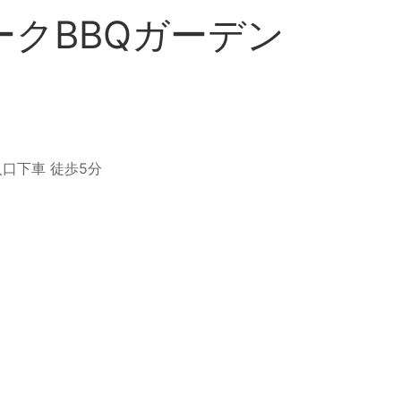
クBBQガーデン
口下車 徒歩5分